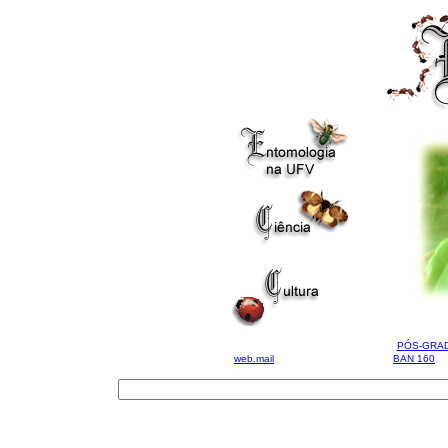
PÓS-GRA
web.mail
BAN 160