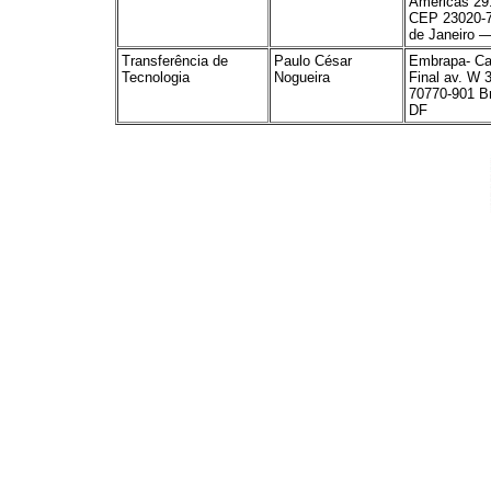
Américas 29
CEP 23020-7
de Janeiro 
Transferência de
Paulo César
Embrapa- C
Tecnologia
Nogueira
Final av. W 
70770-901 Br
DF