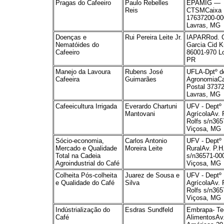
Pragas do Cafeeiro
Paulo Rebelles
EPAMIG —
Reis
CTSMCaixa 
17637200-00
Lavras, MG
Doenças e
Rui Pereira Leite Jr.
IAPARRod. 
Nematóides do
Garcia Cid 
Cafeeiro
86001-970 Lo
PR
Manejo da Lavoura
Rubens José
UFLA-Dptº d
Cafeeira
Guimarães
AgronomiaCa
Postal 37372
Lavras, MG
Cafeeicultura Irrigada
Everardo Chartuni
UFV - Deptº
Mantovani
AgrícolaAv. 
Rolfs s/n365
Viçosa, MG
Sócio-economia,
Carlos Antonio
UFV - Deptº
Mercado e Qualidade
Moreira Leite
RuralAv. P.H
Total na Cadeia
s/n36571-00
Agroindustrial do Café
Viçosa, MG
Colheita Pós-colheita
Juarez de Sousa e
UFV - Deptº
e Qualidade do Café
Silva
AgrícolaAv. 
Rolfs s/n365
Viçosa, MG
Indústrialização do
Esdras Sundfeld
Embrapa- Te
Café
AlimentosAv