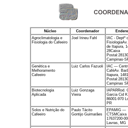
Núcleo
Coordenador
Ender
Agroclimatologia e
Joel Irineu Fahl
IAC - Deptº 
Fisiologia do Cafeeiro
FisiologiaAv
de Itapura, 
28Caixa
Postal:2813
Campinas-S
Genética e
Luiz Carlos Fazuoli
IAC — Centr
Melhoramento
CaféAv. Bar
Cafeeiro
Itapura, 148
Postal:2813
Campinas S
Biotecnologia
Luiz Gonzaga
IAPARRod. 
Aplicada
Vieira
Garcia Cid 
86001-970 Lo
PR
Solos e Nutrição do
Paulo Tácito
EPAMIG —
Cafeeiro
Gontijo Guimarães
CTSMCaixa 
17637200-00
Lavras, MG